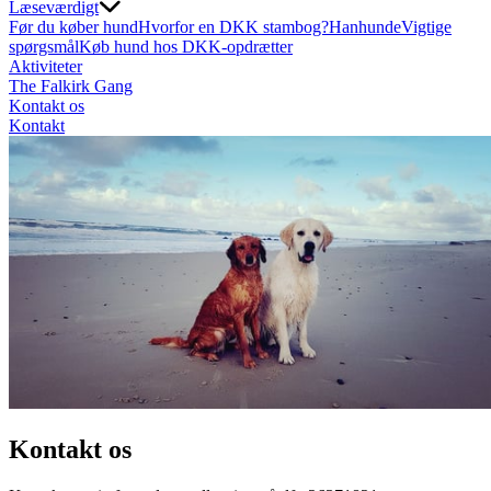
Læseværdigt
Før du køber hund
Hvorfor en DKK stambog?
Hanhunde
Vigtige
spørgsmål
Køb hund hos DKK-opdrætter
Aktiviteter
The Falkirk Gang
Kontakt os
Kontakt
Kontakt os