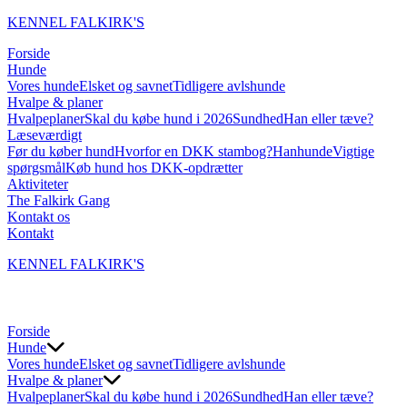
KENNEL FALKIRK'S
Forside
Hunde
Vores hunde
Elsket og savnet
Tidligere avlshunde
Hvalpe & planer
Hvalpeplaner
Skal du købe hund i 2026
Sundhed
Han eller tæve?
Læseværdigt
Før du køber hund
Hvorfor en DKK stambog?
Hanhunde
Vigtige
spørgsmål
Køb hund hos DKK-opdrætter
Aktiviteter
The Falkirk Gang
Kontakt os
Kontakt
KENNEL FALKIRK'S
Forside
Hunde
Vores hunde
Elsket og savnet
Tidligere avlshunde
Hvalpe & planer
Hvalpeplaner
Skal du købe hund i 2026
Sundhed
Han eller tæve?