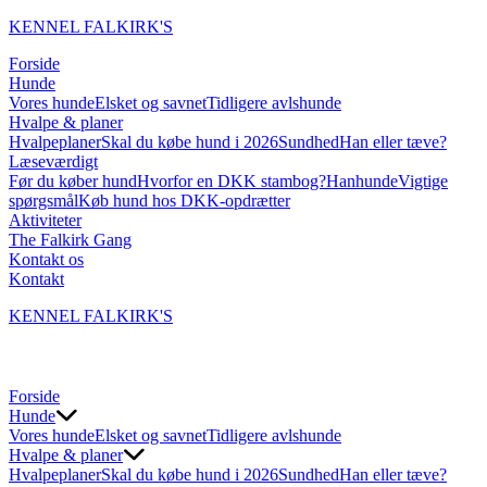
KENNEL FALKIRK'S
Forside
Hunde
Vores hunde
Elsket og savnet
Tidligere avlshunde
Hvalpe & planer
Hvalpeplaner
Skal du købe hund i 2026
Sundhed
Han eller tæve?
Læseværdigt
Før du køber hund
Hvorfor en DKK stambog?
Hanhunde
Vigtige
spørgsmål
Køb hund hos DKK-opdrætter
Aktiviteter
The Falkirk Gang
Kontakt os
Kontakt
KENNEL FALKIRK'S
Forside
Hunde
Vores hunde
Elsket og savnet
Tidligere avlshunde
Hvalpe & planer
Hvalpeplaner
Skal du købe hund i 2026
Sundhed
Han eller tæve?