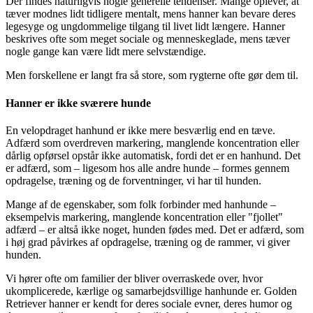
Der findes naturligvis nogle generelle tendenser. Mange oplever, at
tæver modnes lidt tidligere mentalt, mens hanner kan bevare deres
legesyge og ungdommelige tilgang til livet lidt længere. Hanner
beskrives ofte som meget sociale og menneskeglade, mens tæver
nogle gange kan være lidt mere selvstændige.
Men forskellene er langt fra så store, som rygterne ofte gør dem til.
Hanner er ikke sværere hunde
En velopdraget hanhund er ikke mere besværlig end en tæve.
Adfærd som overdreven markering, manglende koncentration eller
dårlig opførsel opstår ikke automatisk, fordi det er en hanhund. Det
er adfærd, som – ligesom hos alle andre hunde – formes gennem
opdragelse, træning og de forventninger, vi har til hunden.
Mange af de egenskaber, som folk forbinder med hanhunde –
eksempelvis markering, manglende koncentration eller "fjollet"
adfærd – er altså ikke noget, hunden fødes med. Det er adfærd, som
i høj grad påvirkes af opdragelse, træning og de rammer, vi giver
hunden.
Vi hører ofte om familier der bliver overraskede over, hvor
ukomplicerede, kærlige og samarbejdsvillige hanhunde er. Golden
Retriever hanner er kendt for deres sociale evner, deres humor og