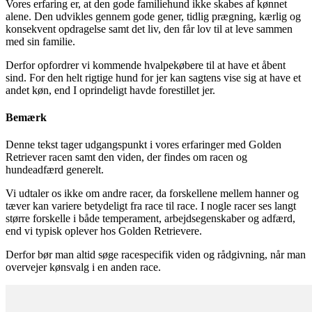
Vores erfaring er, at den gode familiehund ikke skabes af kønnet
alene. Den udvikles gennem gode gener, tidlig prægning, kærlig og
konsekvent opdragelse samt det liv, den får lov til at leve sammen
med sin familie.
Derfor opfordrer vi kommende hvalpekøbere til at have et åbent
sind. For den helt rigtige hund for jer kan sagtens vise sig at have et
andet køn, end I oprindeligt havde forestillet jer.
Bemærk
Denne tekst tager udgangspunkt i vores erfaringer med Golden
Retriever racen samt den viden, der findes om racen og
hundeadfærd generelt.
Vi udtaler os ikke om andre racer, da forskellene mellem hanner og
tæver kan variere betydeligt fra race til race. I nogle racer ses langt
større forskelle i både temperament, arbejdsegenskaber og adfærd,
end vi typisk oplever hos Golden Retrievere.
Derfor bør man altid søge racespecifik viden og rådgivning, når man
overvejer kønsvalg i en anden race.