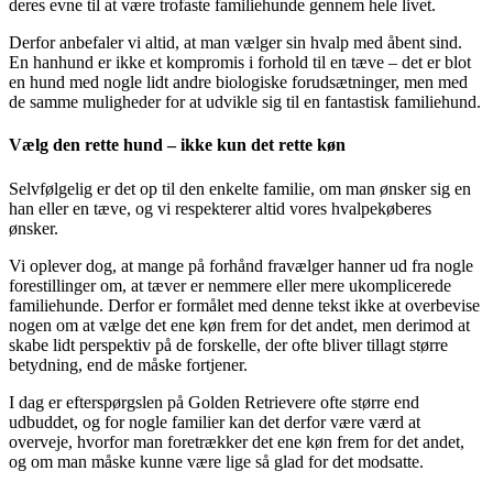
deres evne til at være trofaste familiehunde gennem hele livet.
Derfor anbefaler vi altid, at man vælger sin hvalp med åbent sind.
En hanhund er ikke et kompromis i forhold til en tæve – det er blot
en hund med nogle lidt andre biologiske forudsætninger, men med
de samme muligheder for at udvikle sig til en fantastisk familiehund.
Vælg den rette hund – ikke kun det rette køn
Selvfølgelig er det op til den enkelte familie, om man ønsker sig en
han eller en tæve, og vi respekterer altid vores hvalpekøberes
ønsker.
Vi oplever dog, at mange på forhånd fravælger hanner ud fra nogle
forestillinger om, at tæver er nemmere eller mere ukomplicerede
familiehunde. Derfor er formålet med denne tekst ikke at overbevise
nogen om at vælge det ene køn frem for det andet, men derimod at
skabe lidt perspektiv på de forskelle, der ofte bliver tillagt større
betydning, end de måske fortjener.
I dag er efterspørgslen på Golden Retrievere ofte større end
udbuddet, og for nogle familier kan det derfor være værd at
overveje, hvorfor man foretrækker det ene køn frem for det andet,
og om man måske kunne være lige så glad for det modsatte.