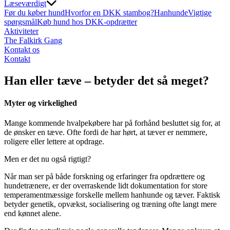
Læseværdigt
Før du køber hund
Hvorfor en DKK stambog?
Hanhunde
Vigtige
spørgsmål
Køb hund hos DKK-opdrætter
Aktiviteter
The Falkirk Gang
Kontakt os
Kontakt
Han eller tæve – betyder det så meget?
Myter og virkelighed
Mange kommende hvalpekøbere har på forhånd besluttet sig for, at
de ønsker en tæve. Ofte fordi de har hørt, at tæver er nemmere,
roligere eller lettere at opdrage.
Men er det nu også rigtigt?
Når man ser på både forskning og erfaringer fra opdrættere og
hundetrænere, er der overraskende lidt dokumentation for store
temperamentmæssige forskelle mellem hanhunde og tæver. Faktisk
betyder genetik, opvækst, socialisering og træning ofte langt mere
end kønnet alene.