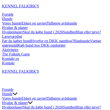
KENNEL FALKIRK'S
Forside
Hunde
Vores hunde
Elsket og savnet
Tidligere avlshunde
Hvalpe & planer
Hvalpeplaner
Skal du købe hund i 2026
Sundhed
Han eller tæve?
Læseværdigt
Før du køber hund
Hvorfor en DKK stambog?
Hanhunde
Vigtige
spørgsmål
Køb hund hos DKK-opdrætter
Aktiviteter
The Falkirk Gang
Kontakt os
Kontakt
KENNEL FALKIRK'S
Forside
Hunde
Vores hunde
Elsket og savnet
Tidligere avlshunde
Hvalpe & planer
Hvalpeplaner
Skal du købe hund i 2026
Sundhed
Han eller tæve?