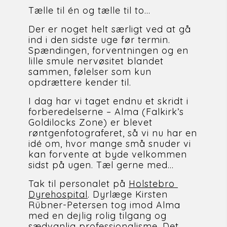
Tælle til én og tælle til to...
Der er noget helt særligt ved at gå 
ind i den sidste uge før termin. 
Spændingen, forventningen og en 
lille smule nervøsitet blandet 
sammen, følelser som kun 
opdrættere kender til. 
I dag har vi taget endnu et skridt i 
forberedelserne – Alma (Falkirk’s 
Goldilocks Zone) er blevet 
røntgenfotograferet, så vi nu har en 
idé om, hvor mange små snuder vi 
kan forvente at byde velkommen 
sidst på ugen. Tæl gerne med...
Tak til personalet på 
Holstebro 
Dyrehospital
. Dyrlæge Kirsten 
Rübner-Petersen tog imod Alma 
med en dejlig rolig tilgang og 
sædvanlig professionalisme. Det 