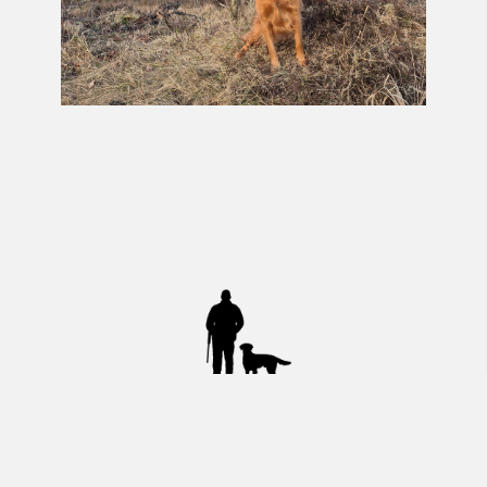
Livet er 
bare
 bedre med en golden 
retriever ved din side!
Marlene og Lasse Birkebæk
+45 26371821