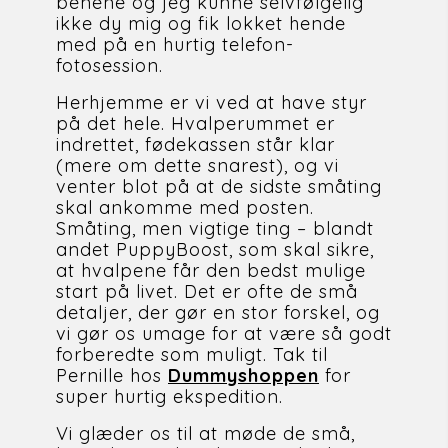
benene og jeg kunne selvfølgelig 
ikke dy mig og fik lokket hende 
med på en hurtig telefon-
fotosession. 
Herhjemme er vi ved at have styr 
på det hele. Hvalperummet er 
indrettet, fødekassen står klar 
(mere om dette snarest), og vi 
venter blot på at de sidste småting 
skal ankomme med posten. 
Småting, men vigtige ting – blandt 
andet PuppyBoost, som skal sikre, 
at hvalpene får den bedst mulige 
start på livet. Det er ofte de små 
detaljer, der gør en stor forskel, og 
vi gør os umage for at være så godt 
forberedte som muligt. Tak til 
Pernille hos 
Dummyshoppen
 for 
super hurtig ekspedition.
Vi glæder os til at møde de små, 